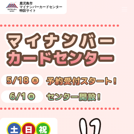
鹿児島市
マイナンバーカードセンター
特設サイト
鹿
児
TOP
島
市
マ
イ
ナ
ン
ご予約
バ
ー
カ
ー
ド
開所カレンダー
セ
ン
タ
ー
｜
申
マイナンバーカードセンターで
請・
受
できる主なお手続き
取
予
約
マイナンバーカードの交付（受け取り）
マイナンバーカードの申請（新規・更新・再発